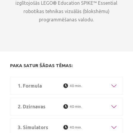
izglītojošās LEGO® Education SPIKE™ Essential
robotikas tehnikas vizuālās (blokshēmu)
programmēšanas valodu.
PAKA SATUR ŠĀDAS TĒMAS:
1. Formula
40 min.
2. Dzirnavas
40 min.
3. Simulators
40 min.