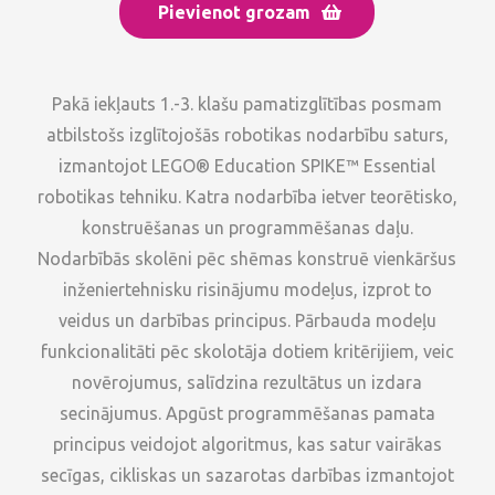
Pievienot grozam
Pakā iekļauts 1.-3. klašu pamatizglītības posmam
atbilstošs izglītojošās robotikas nodarbību saturs,
izmantojot LEGO® Education SPIKE™ Essential
robotikas tehniku. Katra nodarbība ietver teorētisko,
konstruēšanas un programmēšanas daļu.
Nodarbībās skolēni pēc shēmas konstruē vienkāršus
inženiertehnisku risinājumu modeļus, izprot to
veidus un darbības principus. Pārbauda modeļu
funkcionalitāti pēc skolotāja dotiem kritērijiem, veic
novērojumus, salīdzina rezultātus un izdara
secinājumus. Apgūst programmēšanas pamata
principus veidojot algoritmus, kas satur vairākas
secīgas, cikliskas un sazarotas darbības izmantojot