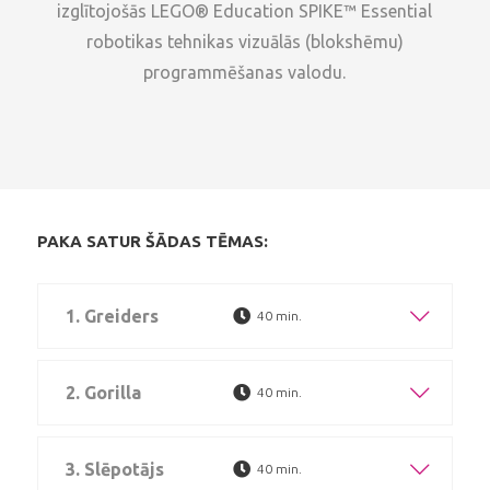
izglītojošās LEGO® Education SPIKE™ Essential
robotikas tehnikas vizuālās (blokshēmu)
programmēšanas valodu.
PAKA SATUR ŠĀDAS TĒMAS:
1. Greiders
40 min.
2. Gorilla
40 min.
3. Slēpotājs
40 min.