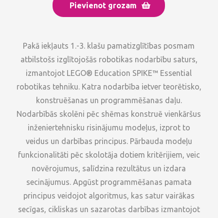
Pievienot grozam
Pakā iekļauts 1.-3. klašu pamatizglītības posmam
atbilstošs izglītojošās robotikas nodarbību saturs,
izmantojot LEGO® Education SPIKE™ Essential
robotikas tehniku. Katra nodarbība ietver teorētisko,
konstruēšanas un programmēšanas daļu.
Nodarbībās skolēni pēc shēmas konstruē vienkāršus
inženiertehnisku risinājumu modeļus, izprot to
veidus un darbības principus. Pārbauda modeļu
funkcionalitāti pēc skolotāja dotiem kritērijiem, veic
novērojumus, salīdzina rezultātus un izdara
secinājumus. Apgūst programmēšanas pamata
principus veidojot algoritmus, kas satur vairākas
secīgas, cikliskas un sazarotas darbības izmantojot