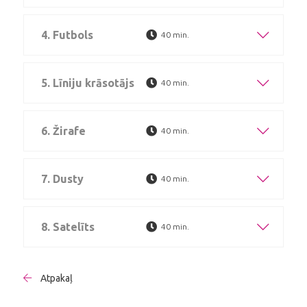
4. Futbols
40 min.
5. Līniju krāsotājs
40 min.
6. Žirafe
40 min.
7. Dusty
40 min.
8. Satelīts
40 min.
Atpakaļ